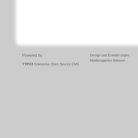
Powered by
Design und Erweiterungen
Medienagentur Wiesner
TYPO3
Enterprise Open Source CMS