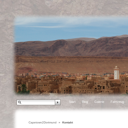
Start
Blog
Galerie
Fahrzeug
Capetown2Dortmund
»
Kontakt