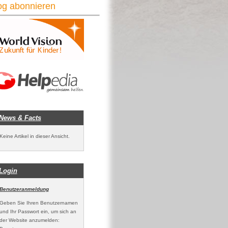
og abonnieren
News & Facts
Keine Artikel in dieser Ansicht.
Login
Benutzeranmeldung
Geben Sie Ihren Benutzernamen
und Ihr Passwort ein, um sich an
der Website anzumelden: