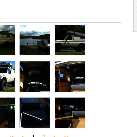
g
<<
<
1
2
>
>>