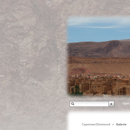
Start
Capetown2Dortmund
»
Galerie