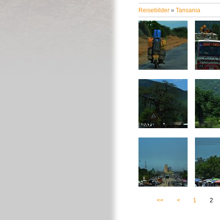
Reisebilder
»
Tansania
<<
<
1
2