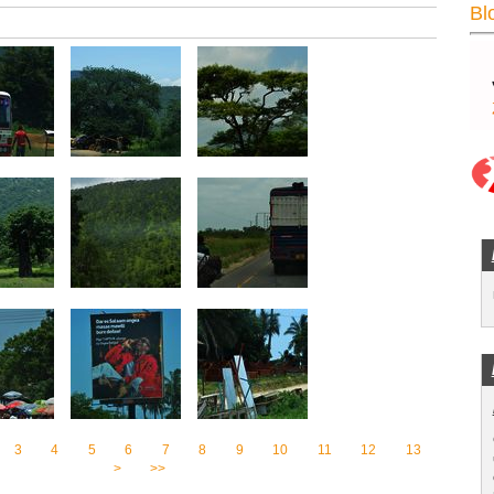
Bl
3
4
5
6
7
8
9
10
11
12
13
>
>>