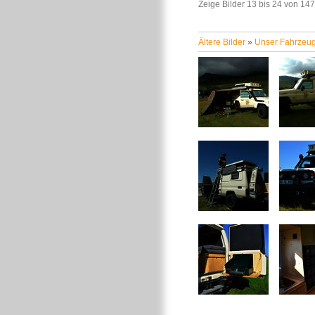
Zeige Bilder
13
bis
24
von
147
Ältere Bilder
»
Unser Fahrzeu